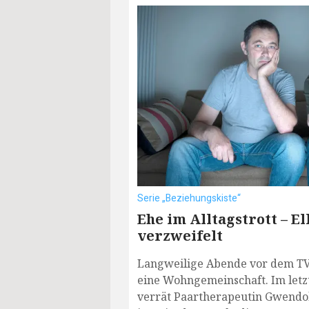
Serie „Beziehungskiste“
Ehe im Alltagstrott – E
verzweifelt
Langweilige Abende vor dem TV: 
eine Wohngemeinschaft. Im letzt
verrät Paartherapeutin Gwendol