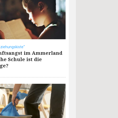
eziehungskiste“
nftsangst im Ammerland
che Schule ist die
ige?