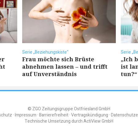
Serie „Beziehungskiste“
Serie „B
er
Frau möchte sich Brüste
„Ich 
ht
abnehmen lassen – und trifft
ist l
auf Unverständnis
tun?“
© ZGO Zeitungsgruppe Ostfriesland GmbH
schutz
Impressum
Barrierefreiheit
Vertragskündigung
Datenschutze
Technische Umsetzung durch
ActiView GmbH