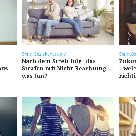
Serie „Beziehungskiste“
Serie „B
Nach dem Streit folgt das
Zuku
aus
Strafen mit Nicht-Beachtung –
– wel
was tun?
richt