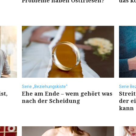
Probleme haben Ostfriesen?
das k
Serie „Beziehungskiste“
Serie Be
st,
Ehe am Ende – wem gehört was
Strei
nach der Scheidung
der e
kann