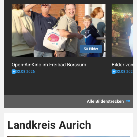
50 Bilder
Open-Air-Kino im Freibad Borssum
Bilder vom 
02.08.2026
02.08.2026
Alle Bilderstrecken
Landkreis Aurich