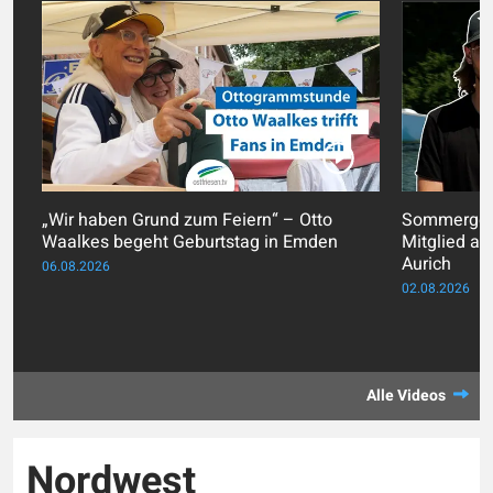
„Wir haben Grund zum Feiern“ – Otto
Sommergesi
Waalkes begeht Geburtstag in Emden
Mitglied au
Aurich
06.08.2026
02.08.2026
Alle Videos
Nordwest