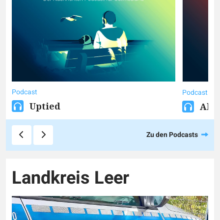
Podcast
Podcast
Uptied
Akt
Zu den Podcasts
Landkreis Leer