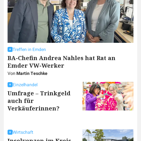
Treffen in Emden
BA-Chefin Andrea Nahles hat Rat an
Emder VW-Werker
Von
Martin Teschke
Einzelhandel
Umfrage – Trinkgeld
auch für
Verkäuferinnen?
Wirtschaft
Insolvenzen im Kreis