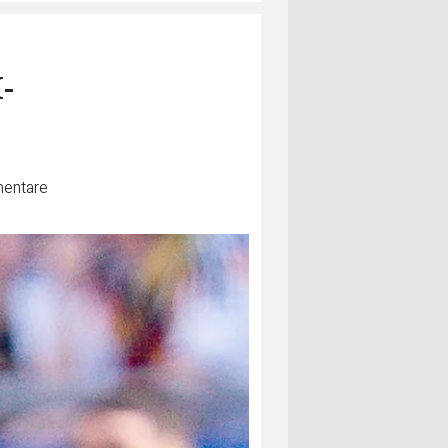
-
entare