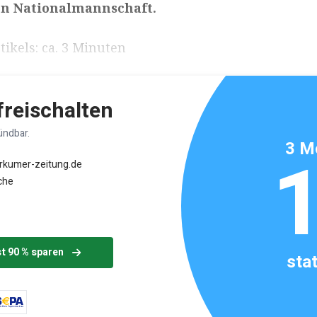
en Nationalmannschaft.
ikels: ca. 3 Minuten
 freischalten
ündbar.
3 M
orkumer-zeitung.de
che
st 90 % sparen
sta