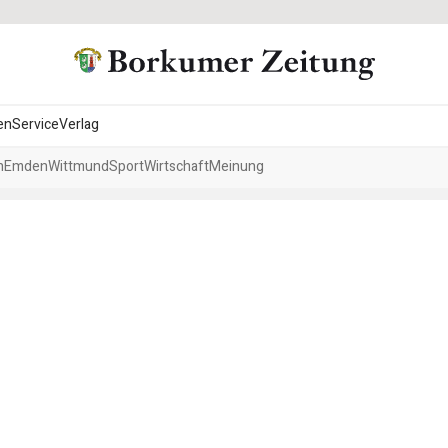
en
Service
Verlag
h
Emden
Wittmund
Sport
Wirtschaft
Meinung