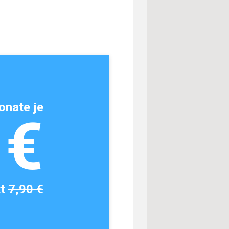
onate je
1€
tt
7,90 €