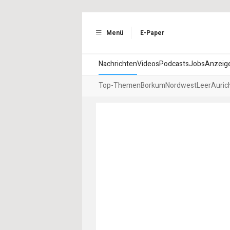
Menü
E-Paper
Nachrichten
Videos
Podcasts
Jobs
Anzeig
Top-Themen
Borkum
Nordwest
Leer
Auric