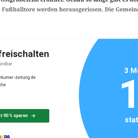
 Fußballtore werden herausgerissen. Die Gemeind
ikels: ca. 5 Minuten
 freischalten
ündbar.
3 M
orkumer-zeitung.de
che
st 90 % sparen
sta