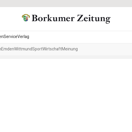
en
Service
Verlag
h
Emden
Wittmund
Sport
Wirtschaft
Meinung