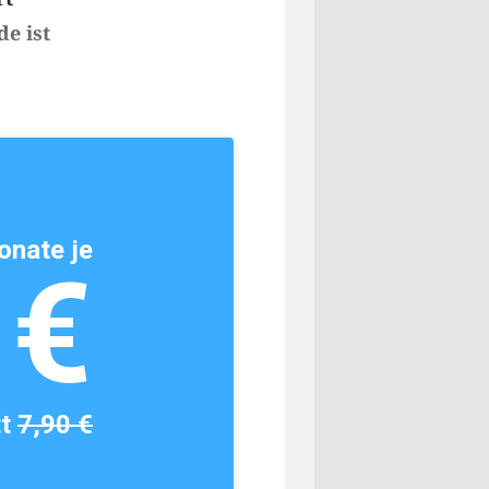
e ist
onate je
1€
tt
7,90 €