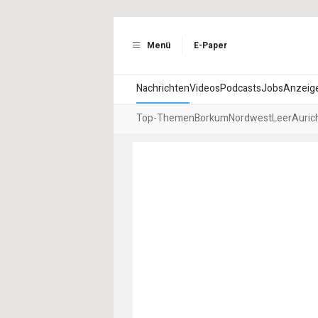
Menü
E-Paper
Nachrichten
Videos
Podcasts
Jobs
Anzeig
Top-Themen
Borkum
Nordwest
Leer
Auric