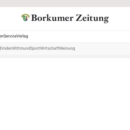
en
Service
Verlag
Emden
Wittmund
Sport
Wirtschaft
Meinung