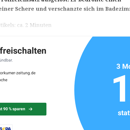
einer Schere und verschanzte sich im Badezim
ikels: ca. 2 Minuten
 freischalten
kündbar.
3 Mo
borkumer-zeitung.de
oche
st 90 % sparen
sta