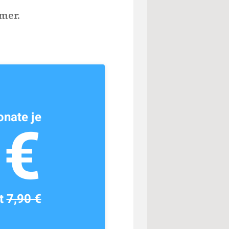
mer.
nate je
1€
tt
7,90 €