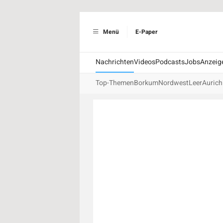
Menü
E-Paper
Nachrichten
Videos
Podcasts
Jobs
Anzeig
Top-Themen
Borkum
Nordwest
Leer
Aurich