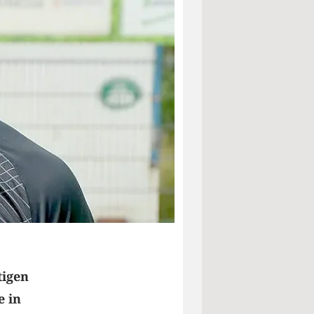
tigen
e in