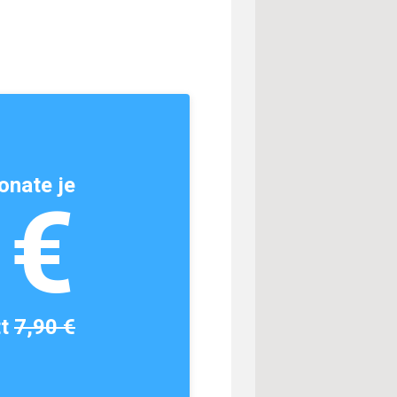
onate je
1€
tt
7,90 €