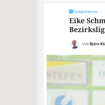
Torjägerkanone
Eike Schmi
Bezirksli
Von
Björn Kl