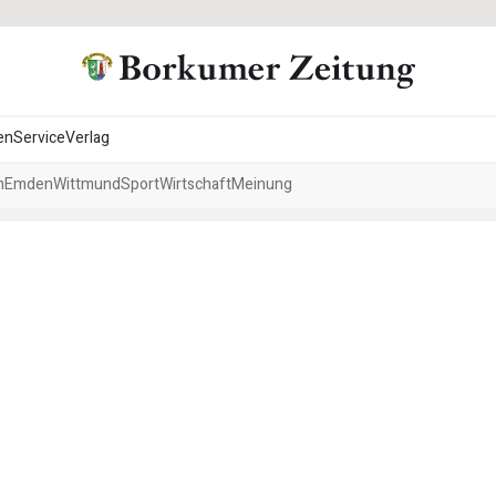
en
Service
Verlag
h
Emden
Wittmund
Sport
Wirtschaft
Meinung