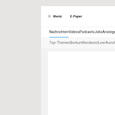
Menü
E-Paper
Nachrichten
Videos
Podcasts
Jobs
Anzeig
Top-Themen
Borkum
Nordwest
Leer
Auric