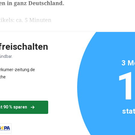
gen in ganz Deutschland.
ikels: ca. 5 Minuten
 freischalten
ündbar.
3 M
orkumer-zeitung.de
che
st 90 % sparen
sta