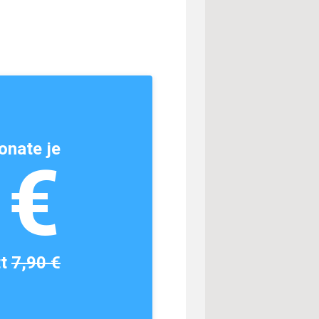
onate je
1€
tt
7,90 €