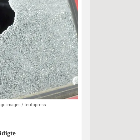
ago images / teutopress
ädigte