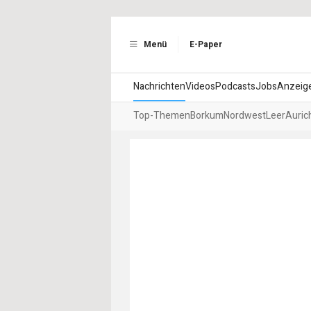
Menü
E-Paper
Nachrichten
Videos
Podcasts
Jobs
Anzeig
Top-Themen
Borkum
Nordwest
Leer
Auric