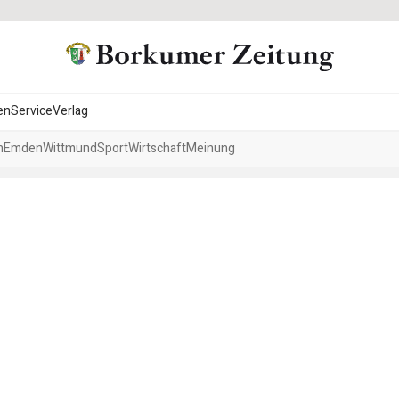
en
Service
Verlag
h
Emden
Wittmund
Sport
Wirtschaft
Meinung