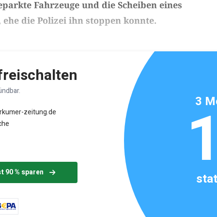
eparkte Fahrzeuge und die Scheiben eines
ehe die Polizei ihn stoppen konnte.
ikels: ca. 1 Minute
 freischalten
ündbar.
3 M
orkumer-zeitung.de
che
st 90 % sparen
sta