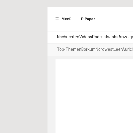
Menü
E-Paper
Nachrichten
Videos
Podcasts
Jobs
Anzeig
Top-Themen
Borkum
Nordwest
Leer
Auric