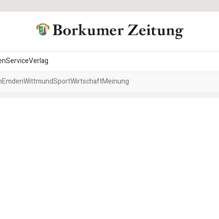
en
Service
Verlag
h
Emden
Wittmund
Sport
Wirtschaft
Meinung