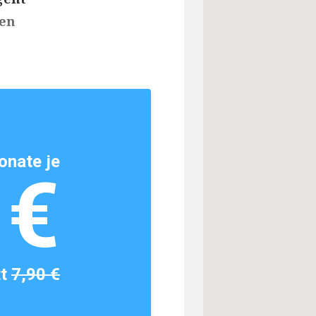
ten
onate je
1€
tt
7,90 €