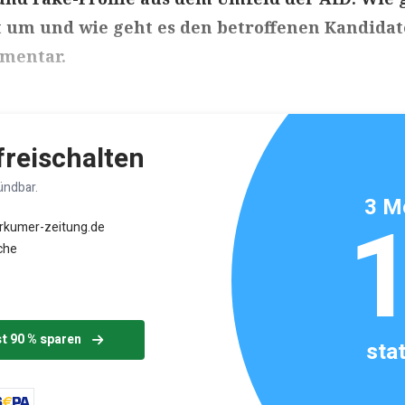
t um und wie geht es den betroffenen Kandida
mentar.
ikels: ca. 5 Minuten
 freischalten
ündbar.
3 M
orkumer-zeitung.de
che
st 90 % sparen
sta