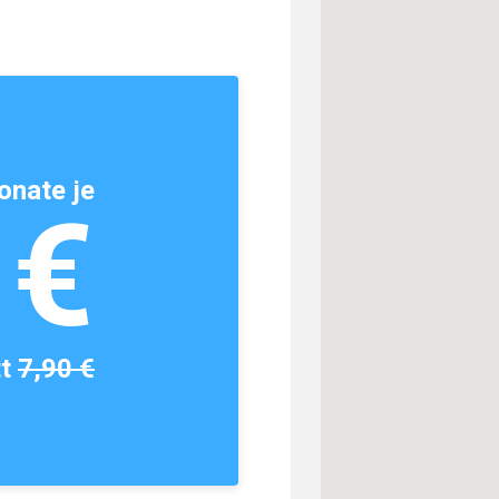
onate je
1€
tt
7,90 €