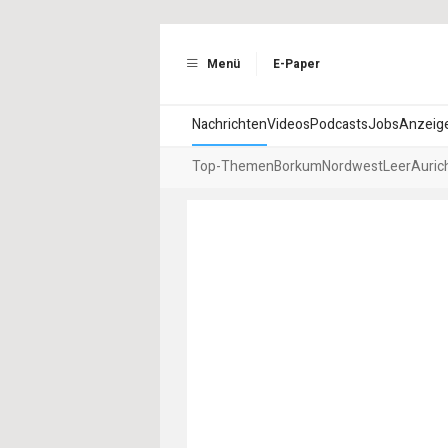
Menü
E-Paper
Nachrichten
Videos
Podcasts
Jobs
Anzeig
Top-Themen
Borkum
Nordwest
Leer
Auric