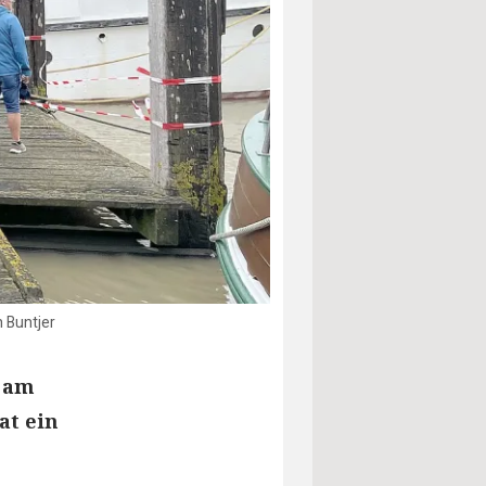
n Buntjer
r am
at ein