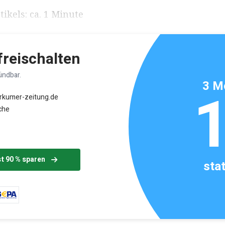
ikels: ca. 1 Minute
 freischalten
ündbar.
3 M
orkumer-zeitung.de
che
st 90 % sparen
sta