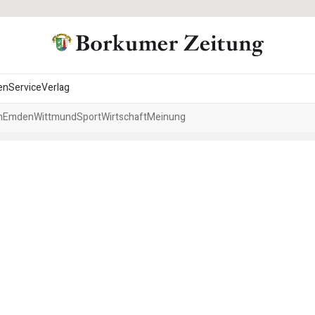
en
Service
Verlag
h
Emden
Wittmund
Sport
Wirtschaft
Meinung