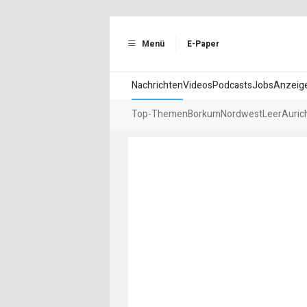
Menü
E-Paper
Nachrichten
Videos
Podcasts
Jobs
Anzeig
Top-Themen
Borkum
Nordwest
Leer
Auric