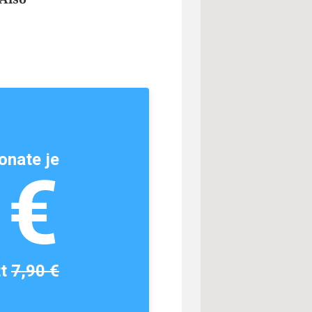
onate je
1€
tt
7,90 €