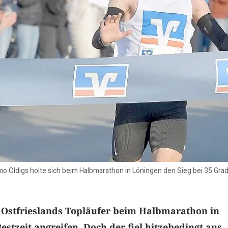
Oldigs holte sich beim Halbmarathon in Löningen den Sieg bei 35 Grad a
e Ostfrieslands Topläufer beim Halbmarathon in
stzeit angreifen. Doch der fiel hitzebedingt aus.