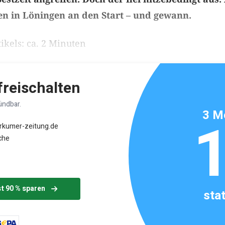
sen in Löningen an den Start – und gewann.
ikels: ca. 2 Minuten
 freischalten
ündbar.
3 M
orkumer-zeitung.de
che
st 90 % sparen
sta