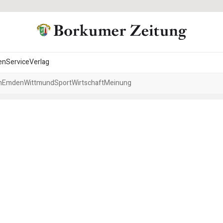
en
Service
Verlag
h
Emden
Wittmund
Sport
Wirtschaft
Meinung