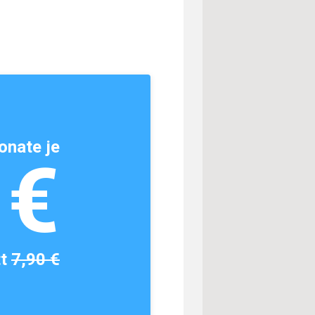
onate je
1€
tt
7,90 €