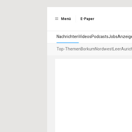
Menü
E-Paper
Nachrichten
Videos
Podcasts
Jobs
Anzeig
Top-Themen
Borkum
Nordwest
Leer
Auric