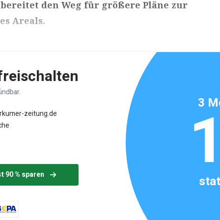
 bereitet den Weg für größere Pläne zur
es Areals.
ikels: ca. 4 Minuten
 freischalten
ündbar.
3 M
orkumer-zeitung.de
che
st 90 % sparen
sta