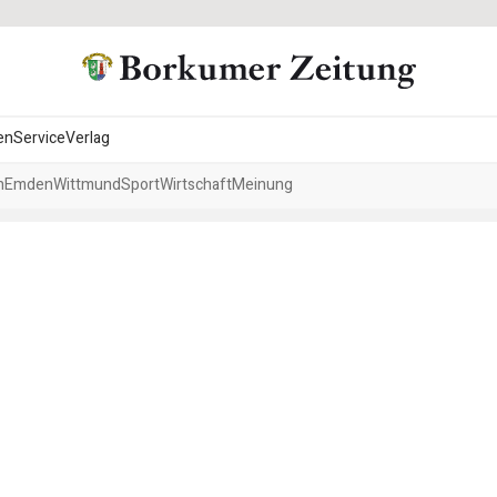
en
Service
Verlag
h
Emden
Wittmund
Sport
Wirtschaft
Meinung