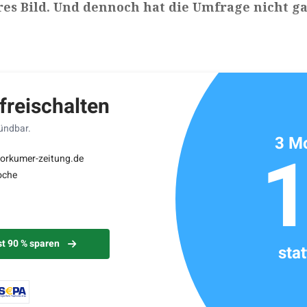
res Bild. Und dennoch hat die Umfrage nicht g
ikels: ca. 4 Minuten
 freischalten
kündbar.
3 Mo
borkumer-zeitung.de
oche
st 90 % sparen
sta