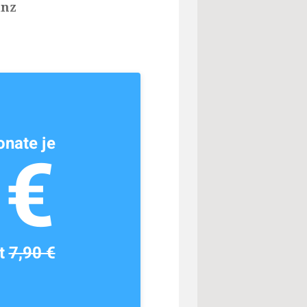
anz
nate je
1€
tt
7,90 €