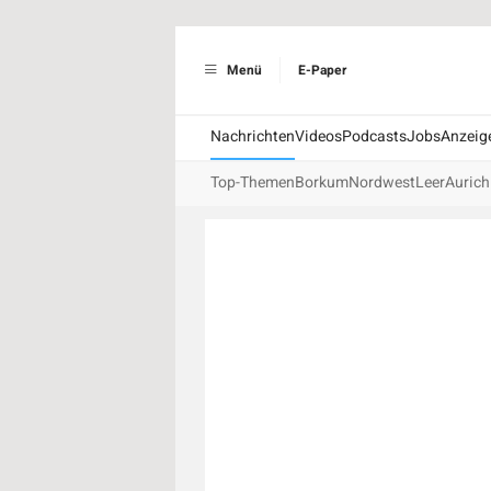
Menü
E-Paper
Nachrichten
Videos
Podcasts
Jobs
Anzeig
Top-Themen
Borkum
Nordwest
Leer
Aurich