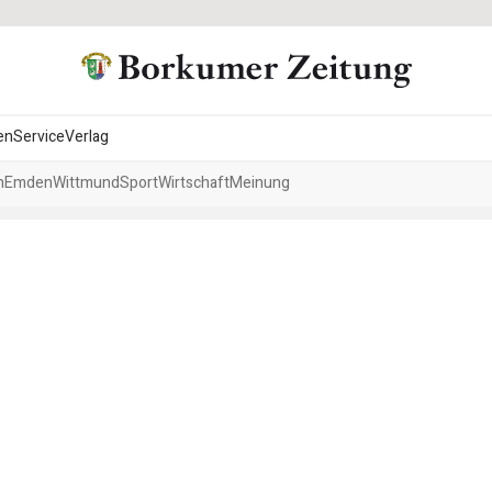
en
Service
Verlag
h
Emden
Wittmund
Sport
Wirtschaft
Meinung