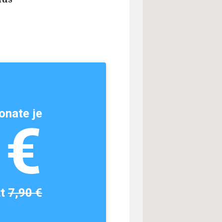
onate je
1€
tt
7,90 €