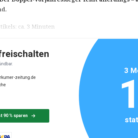
nd.
ikels: ca. 3 Minuten
 freischalten
ündbar.
3 M
orkumer-zeitung.de
che
st 90 % sparen
sta