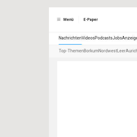
Menü
E-Paper
Nachrichten
Videos
Podcasts
Jobs
Anzeig
Top-Themen
Borkum
Nordwest
Leer
Auric