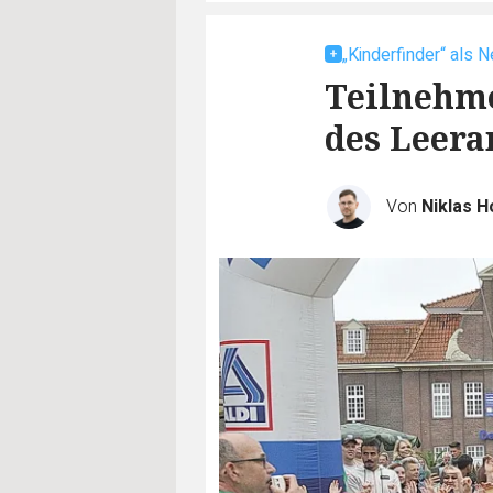
„Kinderfinder“ als N
Teilnehme
des Leera
Von
Niklas 