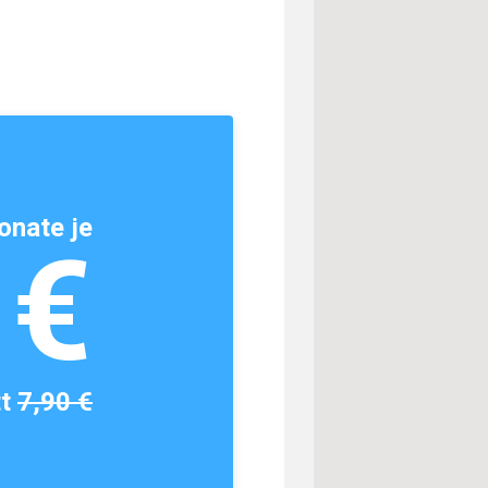
onate je
1€
tt
7,90 €