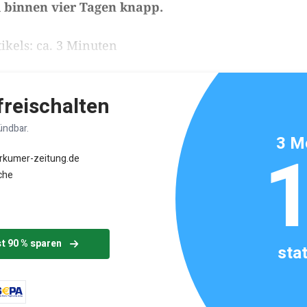
 binnen vier Tagen knapp.
ikels: ca. 3 Minuten
 freischalten
ündbar.
3 M
orkumer-zeitung.de
che
st 90 % sparen
sta