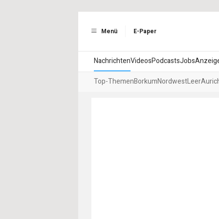
Menü
E-Paper
Nachrichten
Videos
Podcasts
Jobs
Anzeig
Top-Themen
Borkum
Nordwest
Leer
Auric