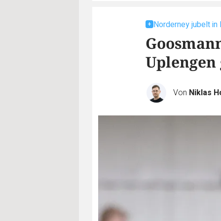
Norderney jubelt in
Goosmann 
Uplengen 
Von
Niklas 