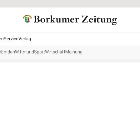
en
Service
Verlag
h
Emden
Wittmund
Sport
Wirtschaft
Meinung