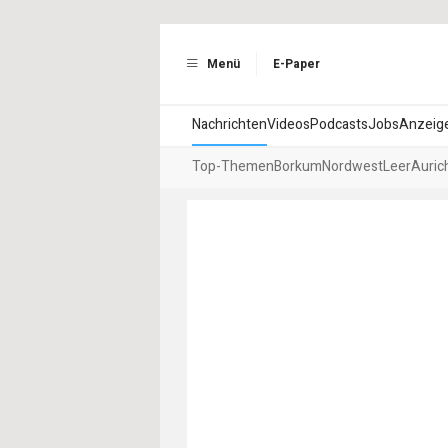
Menü
E-Paper
Nachrichten
Videos
Podcasts
Jobs
Anzeig
Top-Themen
Borkum
Nordwest
Leer
Auric