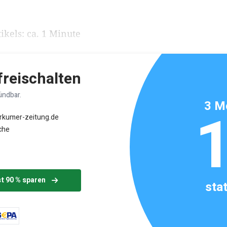
ikels: ca. 1 Minute
 freischalten
ündbar.
3 M
orkumer-zeitung.de
che
st 90 % sparen
sta