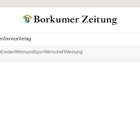
en
Service
Verlag
h
Emden
Wittmund
Sport
Wirtschaft
Meinung