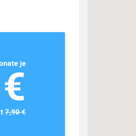
onate je
1€
tt
7,90 €