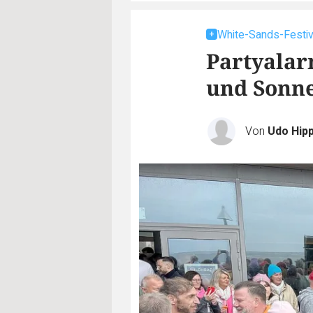
White-Sands-Festiv
Partyalar
und Sonn
Von
Udo Hip