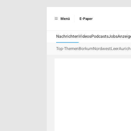
Menü
E-Paper
Nachrichten
Videos
Podcasts
Jobs
Anzeig
Top-Themen
Borkum
Nordwest
Leer
Aurich