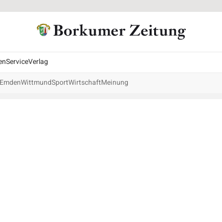
en
Service
Verlag
Emden
Wittmund
Sport
Wirtschaft
Meinung