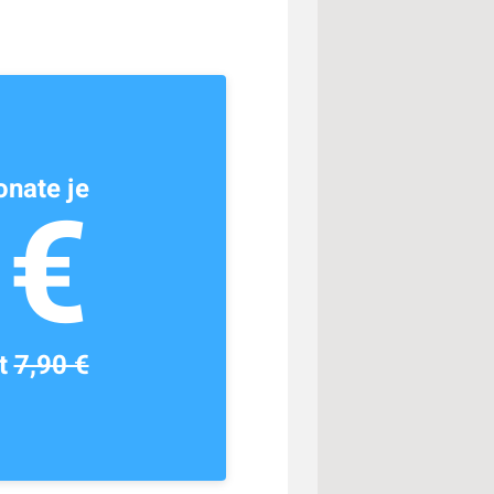
nate je
1€
tt
7,90 €