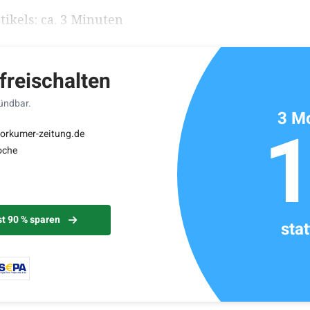
ikels: ca. 3 Minuten
 freischalten
kündbar.
3 Mo
borkumer-zeitung.de
oche
st 90 % sparen
sta