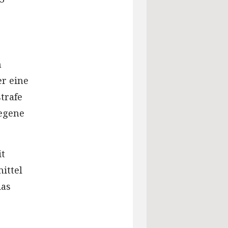
h
er eine
trafe
legene
t
ittel
das