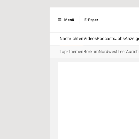
Menü
E-Paper
Nachrichten
Videos
Podcasts
Jobs
Anzeig
Top-Themen
Borkum
Nordwest
Leer
Aurich