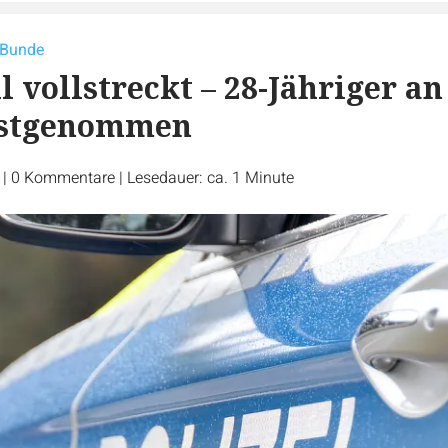
n Bunde
 vollstreckt – 28-Jähriger an
estgenommen
r
|
0
Kommentare
|
Lesedauer: ca. 1 Minute