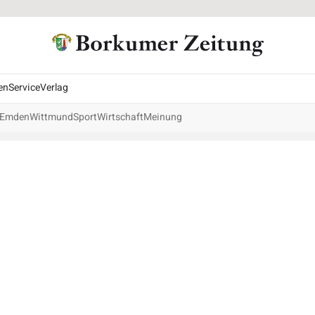
en
Service
Verlag
Emden
Wittmund
Sport
Wirtschaft
Meinung