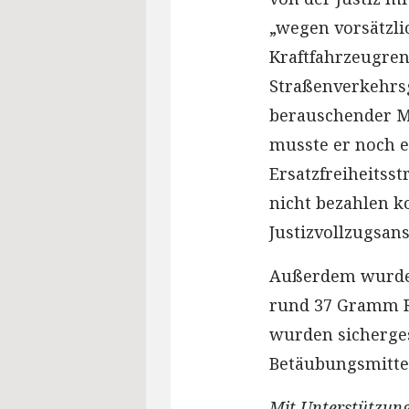
„wegen vorsätzl
Kraftfahrzeugren
Straßenverkehrs
berauschender Mi
musste er noch e
Ersatzfreiheitss
nicht bezahlen k
Justizvollzugsans
Außerdem wurden
rund 37 Gramm R
wurden sicherges
Betäubungsmittel
Mit Unterstützung