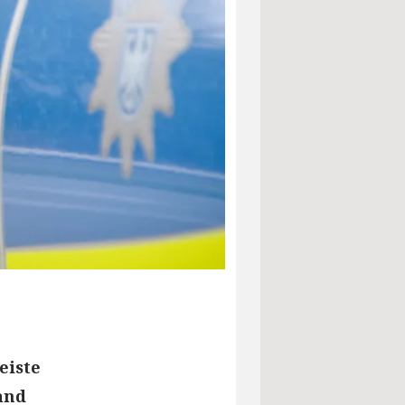
eiste
and