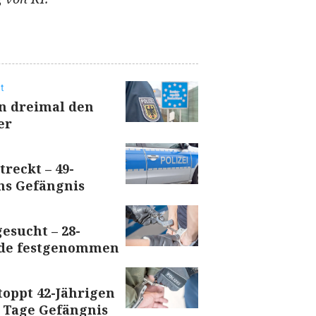
t
en dreimal den
er
treckt – 49-
ns Gefängnis
esucht – 28-
nde festgenommen
toppt 42-Jährigen
 Tage Gefängnis