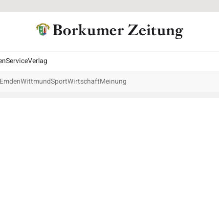
en
Service
Verlag
Emden
Wittmund
Sport
Wirtschaft
Meinung