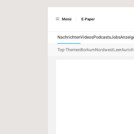
Menü
E-Paper
Nachrichten
Videos
Podcasts
Jobs
Anzeig
Top-Themen
Borkum
Nordwest
Leer
Aurich