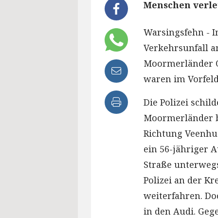
Menschen verlet
Warsingsfehn - 
Verkehrsunfall a
Moormerländer O
waren im Vorfel
Die Polizei schil
Moormerländer be
Richtung Veenhus
ein 56-jähriger 
Straße unterwegs 
Polizei an der K
weiterfahren. Do
in den Audi. Geg