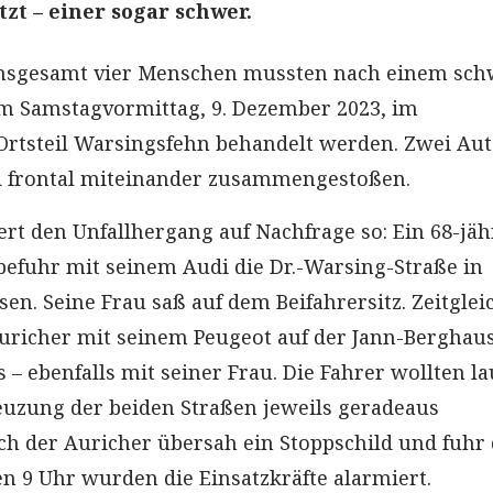
zt – einer sogar schwer.
Insgesamt vier Menschen mussten nach einem sc
m Samstagvormittag, 9. Dezember 2023, im
rtsteil Warsingsfehn behandelt werden. Zwei Aut
d frontal miteinander zusammengestoßen.
dert den Unfallhergang auf Nachfrage so: Ein 68-jäh
fuhr mit seinem Audi die Dr.-Warsing-Straße in
en. Seine Frau saß auf dem Beifahrersitz. Zeitglei
Auricher mit seinem Peugeot auf der Jann-Berghau
– ebenfalls mit seiner Frau. Die Fahrer wollten la
reuzung der beiden Straßen jeweils geradeaus
ch der Auricher übersah ein Stoppschild und fuhr 
en 9 Uhr wurden die Einsatzkräfte alarmiert.