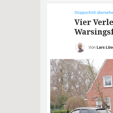
Stoppschild überseh
Vier Verle
Warsings
Von
Lars Lös