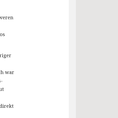
hweren
os
riger
ch war
s-
ut
direkt