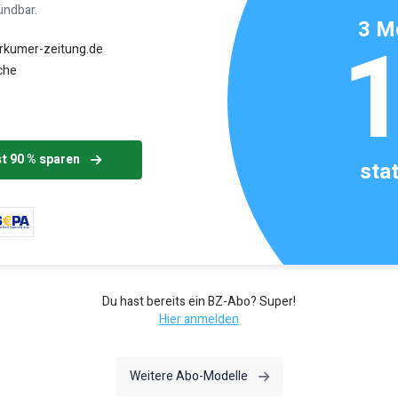
ündbar.
3 M
orkumer-zeitung.de
che
st 90 % sparen
sta
Du hast bereits ein BZ-Abo? Super!
Hier anmelden
Weitere Abo-Modelle