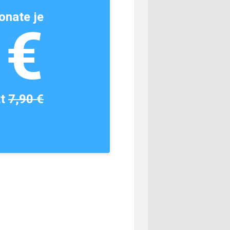
onate je
1€
tt
7,90 €