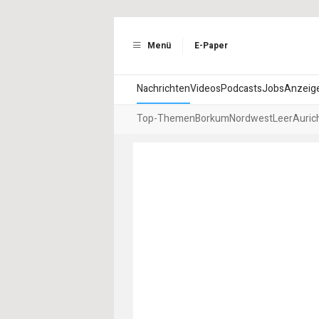
Menü
E-Paper
Nachrichten
Videos
Podcasts
Jobs
Anzeig
Top-Themen
Borkum
Nordwest
Leer
Auric