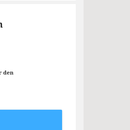
h
r den