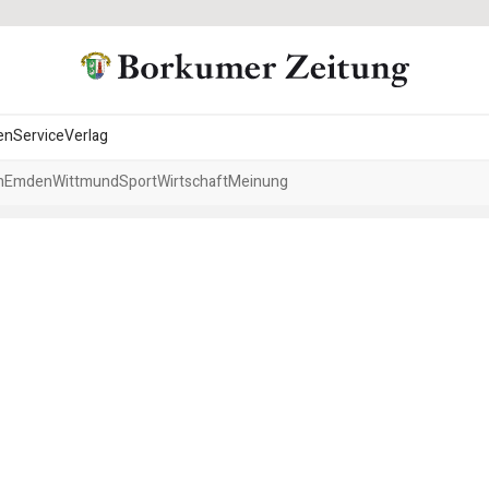
en
Service
Verlag
h
Emden
Wittmund
Sport
Wirtschaft
Meinung