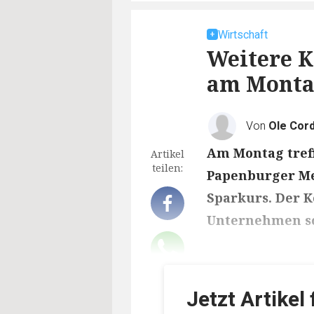
Wirtschaft
Weitere K
am Monta
Von
Ole Cor
Am Montag treff
Artikel
teilen:
Papenburger Me
Sparkurs. Der K
Unternehmen sc
Lesedauer des Art
Jetzt Artikel