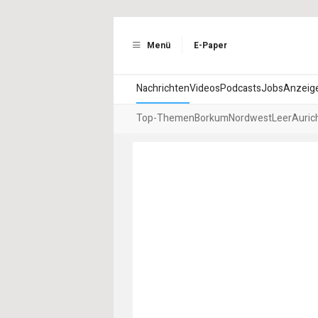
Menü
E-Paper
Nachrichten
Videos
Podcasts
Jobs
Anzeig
Top-Themen
Borkum
Nordwest
Leer
Auric