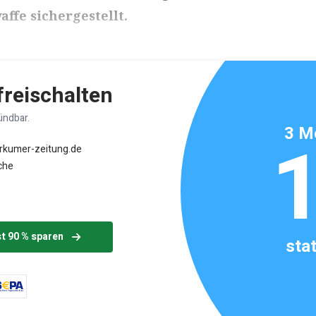
ffe sichergestellt.
ikels: ca. 2 Minuten
 freischalten
ündbar.
3 M
orkumer-zeitung.de
che
st 90 % sparen
sta