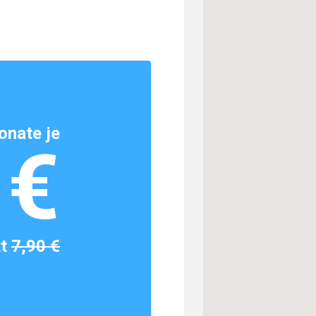
onate je
1€
tt
7,90 €