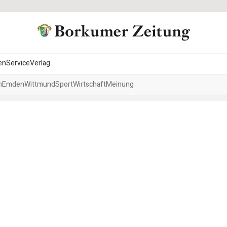
en
Service
Verlag
h
Emden
Wittmund
Sport
Wirtschaft
Meinung