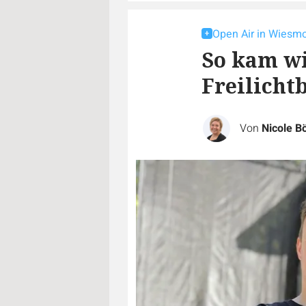
Open Air in Wiesm
So kam wi
Freilicht
Von
Nicole B