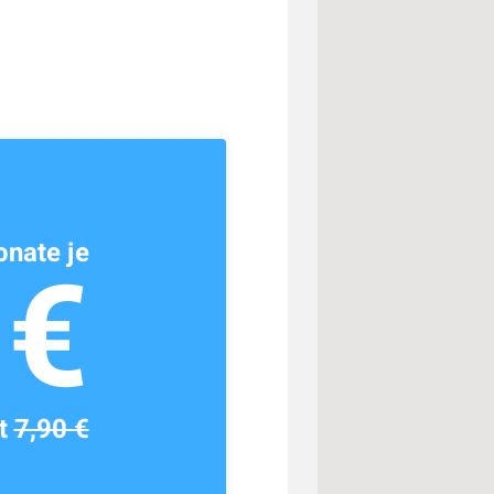
nate je
1€
tt
7,90 €