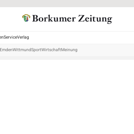
en
Service
Verlag
Emden
Wittmund
Sport
Wirtschaft
Meinung