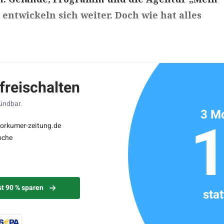
 entwickeln sich weiter. Doch wie hat alles
ikels: ca. 6 Minuten
 freischalten
kündbar.
3 Mo
borkumer-zeitung.de
oche
st 90 % sparen
sta