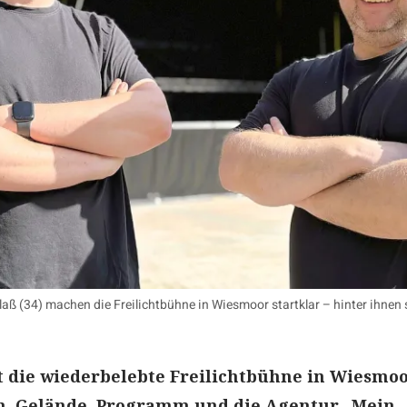
laß (34) machen die Freilichtbühne in Wiesmoor startklar – hinter ihnen 
 die wiederbelebte Freilichtbühne in Wiesmoo
on. Gelände, Programm und die Agentur „Mein