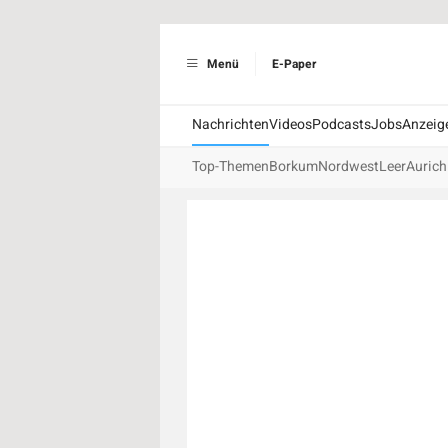
Menü
E-Paper
Nachrichten
Videos
Podcasts
Jobs
Anzeig
Top-Themen
Borkum
Nordwest
Leer
Aurich