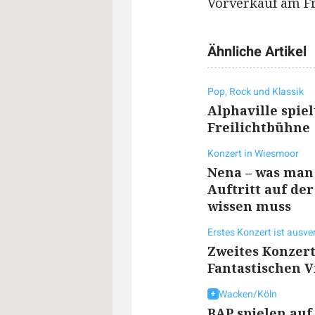
Vorverkauf am Fr
Ähnliche Artikel
Pop, Rock und Klassik
Alphaville spie
Freilichtbühne
Konzert in Wiesmoor
Nena – was man
Auftritt auf de
wissen muss
Erstes Konzert ist ausve
Zweites Konzert
Fantastischen V
Wacken/Köln
BAP spielen auf