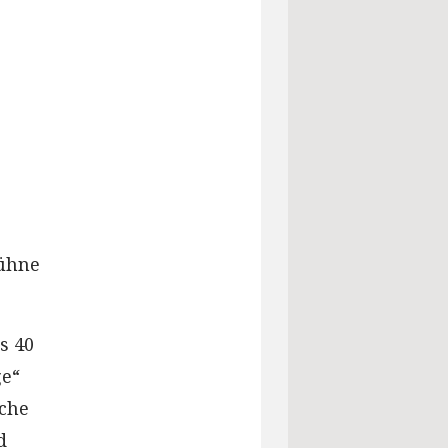
bühne
s 40
ge“
sche
d