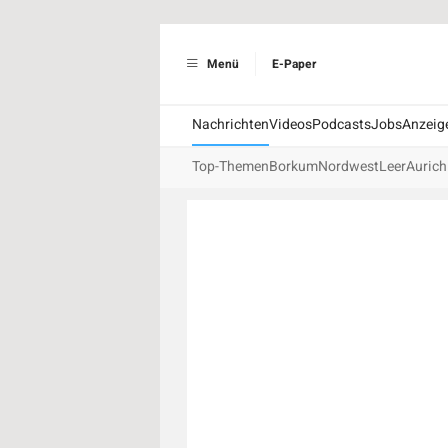
Menü
E-Paper
Nachrichten
Videos
Podcasts
Jobs
Anzeig
Top-Themen
Borkum
Nordwest
Leer
Aurich