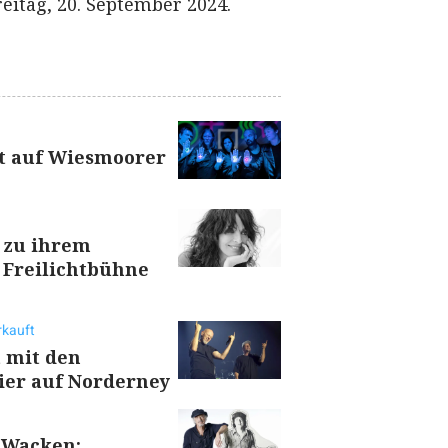
eitag, 20. September 2024.
lt auf Wiesmoorer
 zu ihrem
r Freilichtbühne
rkauft
 mit den
ier auf Norderney
 Wacken: