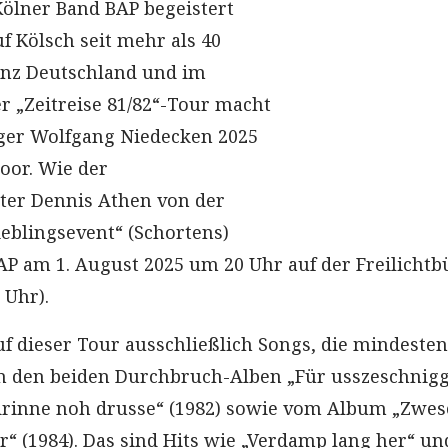
ölner Band BAP begeistert
uf Kölsch seit mehr als 40
anz Deutschland und im
er „Zeitreise 81/82“-Tour macht
ger Wolfgang Niedecken 2025
oor. Wie der
ter Dennis Athen von der
eblingsevent“ (Schortens)
 BAP am 1. August 2025 um 20 Uhr auf der Freilicht
 Uhr).
uf dieser Tour ausschließlich Songs, die mindesten
von den beiden Durchbruch-Alben „Für usszeschnig
drinne noh drusse“ (1982) sowie vom Album „Zwe
r“ (1984). Das sind Hits wie „Verdamp lang her“ un