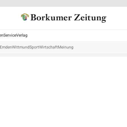
en
Service
Verlag
Emden
Wittmund
Sport
Wirtschaft
Meinung