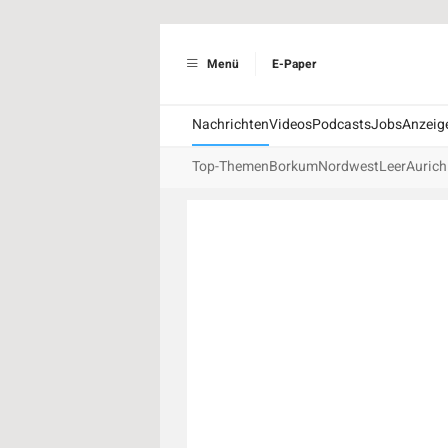
Menü
E-Paper
Nachrichten
Videos
Podcasts
Jobs
Anzeig
Top-Themen
Borkum
Nordwest
Leer
Aurich