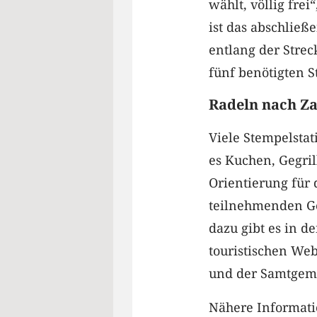
wählt, völlig fre
ist das abschlie
entlang der Stre
fünf benötigten S
Radeln nach Z
Viele Stempelsta
es Kuchen, Gegril
Orientierung für 
teilnehmenden Ge
dazu gibt es in d
touristischen We
und der Samtgem
Nähere Informati