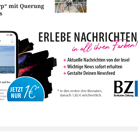
rp“ mit Querung
s