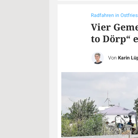
Radfahren in Ostfrie
Vier Geme
to Dörp“ 
Von
Karin Lü