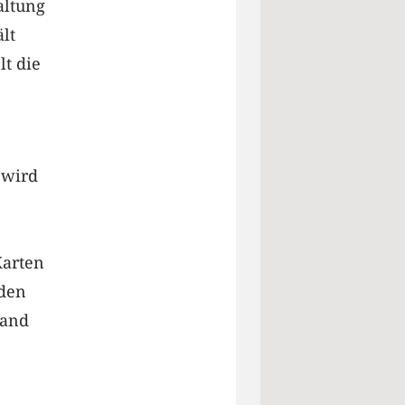
altung
lt
t die
 wird
Karten
 den
land