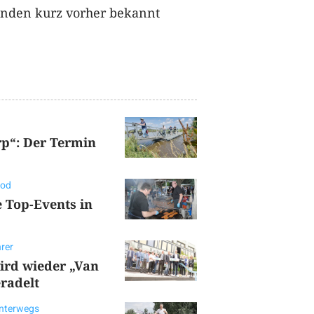
nden kurz vorher bekannt
rp“: Der Termin
ood
e Top-Events in
rer
ird wieder „Van
radelt
unterwegs