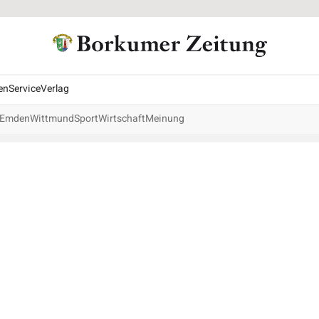
en
Service
Verlag
Emden
Wittmund
Sport
Wirtschaft
Meinung