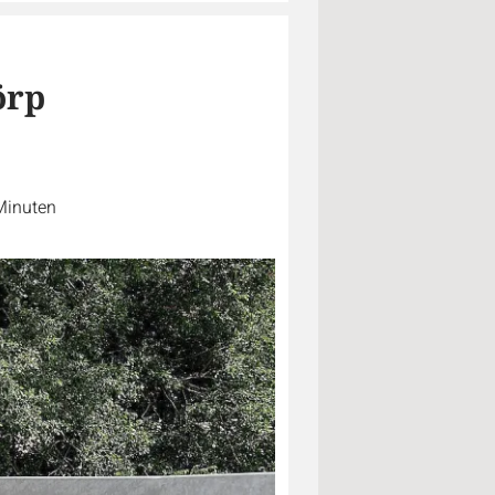
örp
Minuten