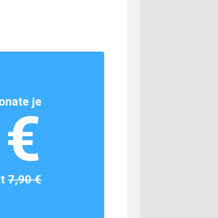
onate je
1€
tt
7,90 €