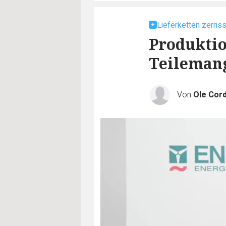
Lieferketten zerris
Produkti
Teilemang
Von
Ole Cor