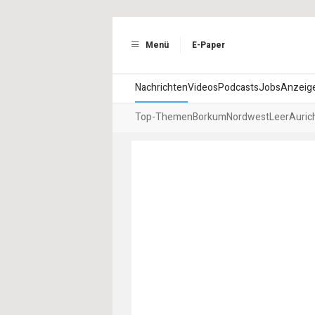
Menü
E-Paper
Nachrichten
Videos
Podcasts
Jobs
Anzeig
Top-Themen
Borkum
Nordwest
Leer
Auric