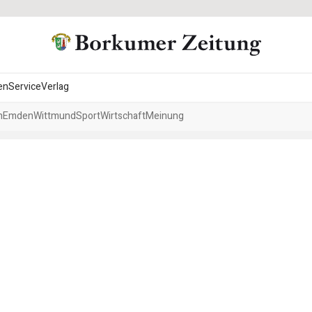
en
Service
Verlag
h
Emden
Wittmund
Sport
Wirtschaft
Meinung