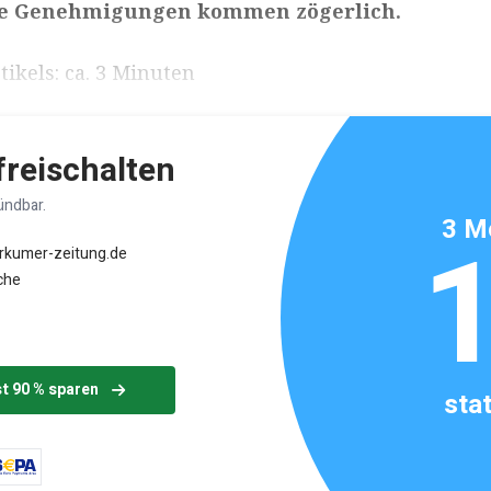
ue Genehmigungen kommen zögerlich.
ikels: ca. 3 Minuten
 freischalten
ündbar.
3 M
orkumer-zeitung.de
che
st 90 % sparen
sta