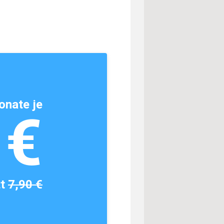
onate je
1€
tt
7,90 €