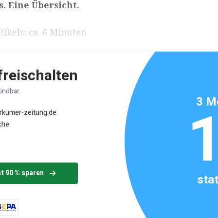
s. Eine Übersicht.
ikels: ca. 6 Minuten
 freischalten
ündbar.
3 M
orkumer-zeitung.de
che
st 90 % sparen
sta