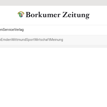
en
Service
Verlag
h
Emden
Wittmund
Sport
Wirtschaft
Meinung