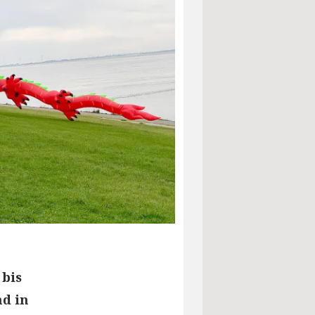
 bis
nd in