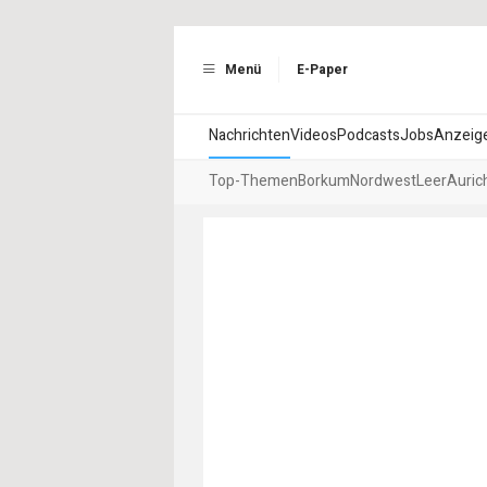
Menü
E-Paper
Nachrichten
Videos
Podcasts
Jobs
Anzeig
Top-Themen
Borkum
Nordwest
Leer
Auric