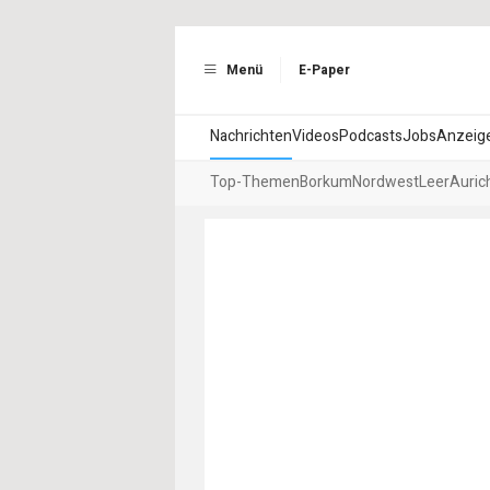
Menü
E-Paper
Nachrichten
Videos
Podcasts
Jobs
Anzeig
Top-Themen
Borkum
Nordwest
Leer
Auric