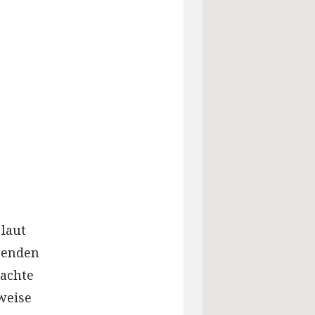
 laut
hrenden
machte
weise