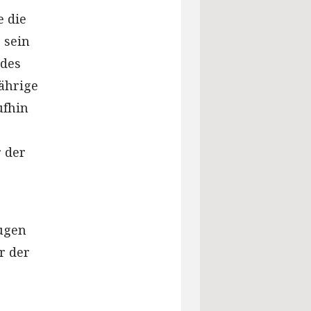
e die
 sein
 des
Jährige
ufhin
r
r der
eugen
r der