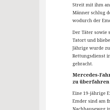
Streit mit ihm an
Männer schlug de
wodurch der Emde
Der Täter sowie 
Tatort und blieb
Jährige wurde z
Rettungsdienst i
gebracht.
Mercedes-Fahr
zu überfahren
Eine 19-jährige 
Emder sind am f
Nachhauseweg in