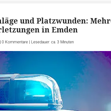
chläge und Platzwunden: Mehr
rletzungen in Emden
|
0
Kommentare
|
Lesedauer: ca. 3 Minuten