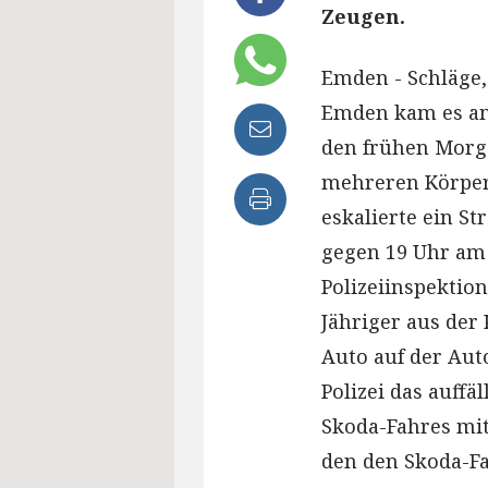
Zeugen.
Emden - Schläge,
Emden kam es am
den frühen Morg
mehreren Körper
eskalierte ein S
gegen 19 Uhr am 
Polizeiinspektio
Jähriger aus de
Auto auf der Aut
Polizei das auff
Skoda-Fahres mit
den den Skoda-F