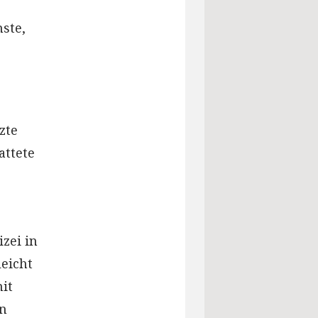
ste,
zte
attete
zei in
leicht
it
en