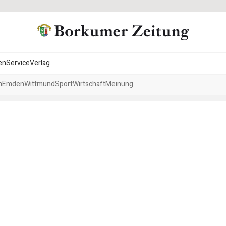
en
Service
Verlag
h
Emden
Wittmund
Sport
Wirtschaft
Meinung